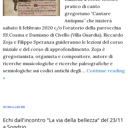
pratico di canto
gregoriano “Cantare
Antiquus” che inizierà
sabato 8 febbraio 2020 c/o l’oratorio della parrocchia
SS.Cosma e Damiano di Civello (Villa Guardia). Riccardo
Zoja e Filippo Speranza guideranno le lezioni del corso
iniziale e del corso di approfondimento. Zoja è
gregorianista, organista e compositore, autore di
ricerche musicologiche e ricerche paleografiche e
semiologiche sui codici antichi degli …
Continue reading
III
»
edizione
del
corso
teorico-
SEGNALAZIONI
pratico
Echi dall'incontro "La via della bellezza" del 23/11
di
a Sondrio
Canto