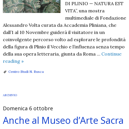
DI PLINIO — NATURA EST
VITA”, una mostra
multimediale di Fondazione
Alessandro Volta curata da Accademia Pliniana, che
dall’1 al 10 Novembre guiderà il visitatore in un
coinvolgente percorso volto ad esplorare le profondità
della figura di Plinio il Vecchio e l’influenza senza tempo
della sua opera letteraria, giunta da Roma …
Continue
I
reading
»
Volti
Centro Studi N. Rusca
di
Plinio
–
ARCHIVIO
Natura
est
Domenica 6 ottobre
vita
Anche al Museo d’Arte Sacra