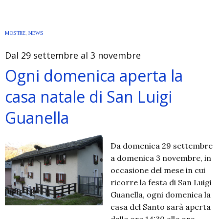
Museo
d’Arte
Sacra
MOSTRE
,
NEWS
di
Dal 29 settembre al 3 novembre
Scaria
la
Ogni domenica aperta la
XVI
casa natale di San Luigi
giornata
nazionale
Guanella
“Amici
dei
Musei”
Da domenica 29 settembre
a domenica 3 novembre, in
occasione del mese in cui
ricorre la festa di San Luigi
Guanella, ogni domenica la
casa del Santo sarà aperta