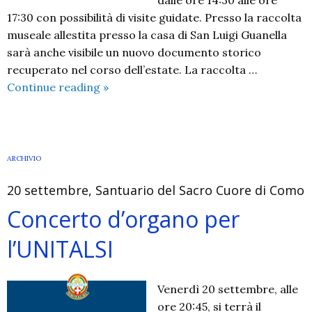
dalle ore 14:30 alle ore
17:30 con possibilità di visite guidate. Presso la raccolta
museale allestita presso la casa di San Luigi Guanella
sarà anche visibile un nuovo documento storico
recuperato nel corso dell’estate. La raccolta …
Ogni
Continue reading
»
domenica
aperta
la
casa
ARCHIVIO
natale
20 settembre, Santuario del Sacro Cuore di Como
di
San
Concerto d’organo per
Luigi
l’UNITALSI
Guanella
Venerdì 20 settembre, alle
ore 20:45, si terrà il