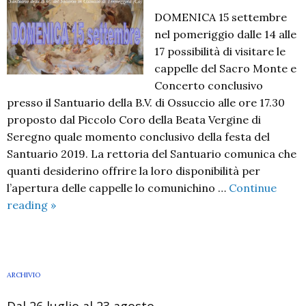
DOMENICA 15 settembre
nel pomeriggio dalle 14 alle
17 possibilità di visitare le
cappelle del Sacro Monte e
Concerto conclusivo
presso il Santuario della B.V. di Ossuccio alle ore 17.30
proposto dal Piccolo Coro della Beata Vergine di
Seregno quale momento conclusivo della festa del
Santuario 2019. La rettoria del Santuario comunica che
quanti desiderino offrire la loro disponibilità per
l’apertura delle cappelle lo comunichino …
Continue
Concerto
reading
»
corale
del
Piccolo
Coro
ARCHIVIO
B.V.