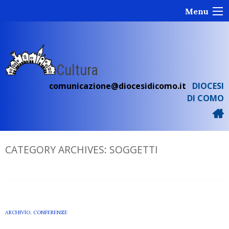
Skip
Menu
to
content
Cultura
comunicazione@diocesidicomo.it
DIOCESI
DI COMO
CATEGORY ARCHIVES:
SOGGETTI
ARCHIVIO
,
CONFERENZE