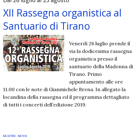
Dal 26 luglio al 23 agosto
di
Seregno
XII Rassegna organistica al
Santuario di Tirano
Venerdì 26 luglio prende il
via la dodicesima rassegna
organistica presso il
santuario della Madonna di
Tirano. Primo
appuntamento alle ore
11.00 con le note di Gianmichele Brena. In allegato la
locandina della rassegna ed il programma dettagliato
di tutti i concerti dell’edizione 2019.
MOSTRE
,
NEWS