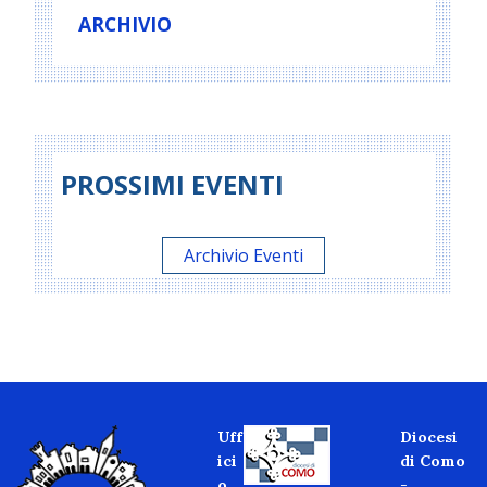
ARCHIVIO
PROSSIMI EVENTI
Archivio Eventi
Uff
Diocesi
ici
di Como
o
-