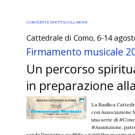
CONCERTI E SPETTACOLI
,
NEWS
Cattedrale di Como, 6-14 agos
Firmamento musicale 2
Un percorso spiritu
in preparazione alla
La Basilica Catted
con Associazione 
una serie di #Conce
#Assunzione, patro
rende l’iniziativa godibile a tutti! Per maggiori