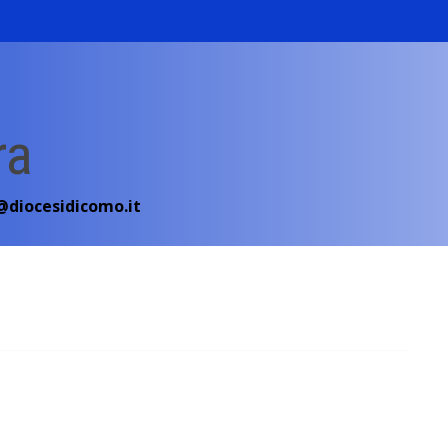
ra
diocesidicomo.it