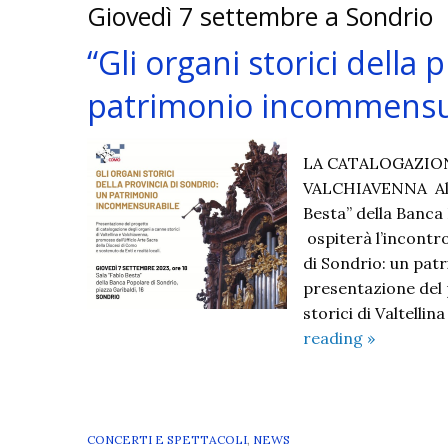
Giovedì 7 settembre a Sondrio
“Gli organi storici della 
patrimonio incommensu
LA CATALOGAZION
VALCHIAVENNA Alle 
Besta” della Banca 
ospiterà l’incontro
di Sondrio: un pat
presentazione del 
storici di Valtelli
“Gli
reading
»
organi
storici
della
provincia
CONCERTI E SPETTACOLI
,
NEWS