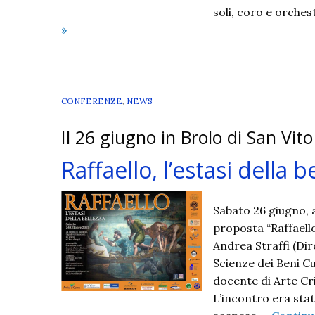
soli, coro e orche
Concerto
»
per
S.
Lucia
CONFERENZE
,
NEWS
Il 26 giugno in Brolo di San Vi
Raffaello, l’estasi della b
Sabato 26 giugno, a
proposta “Raffaello
Andrea Straffi (Dir
Scienze dei Beni Cu
docente di Arte Cri
L’incontro era st