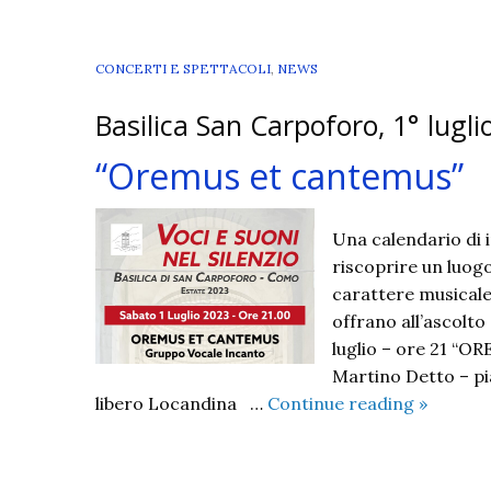
CONCERTI E SPETTACOLI
,
NEWS
Basilica San Carpoforo, 1° lugli
“Oremus et cantemus”
Una calendario di i
riscoprire un luogo
carattere musicale 
offrano all’ascolto
luglio – ore 21 “
Martino Detto – pi
“Oremu
libero Locandina …
Continue reading
»
et
cantemu