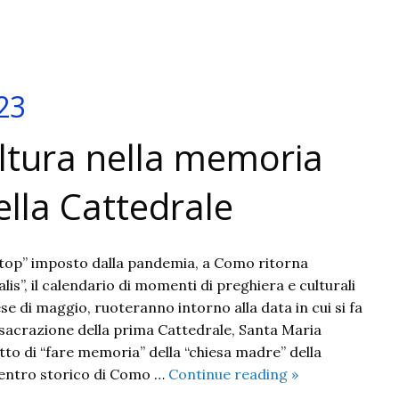
23
ultura nella memoria
ella Cattedrale
stop” imposto dalla pandemia, a Como ritorna
s”, il calendario di momenti di preghiera e culturali
ese di maggio, ruoteranno intorno alla data in cui si fa
acrazione della prima Cattedrale, Santa Maria
tto di “fare memoria” della “chiesa madre” della
Memoria
l centro storico di Como …
Continue reading
»
Cathedralis