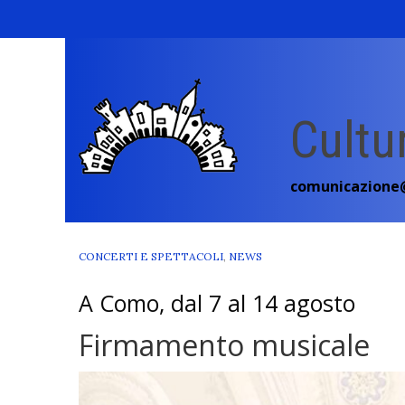
Skip
to
content
Cultu
comunicazione@
CONCERTI E SPETTACOLI
,
NEWS
A Como, dal 7 al 14 agosto
Firmamento musicale