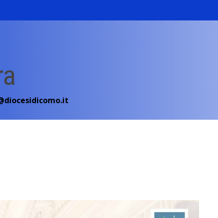
ra
diocesidicomo.it