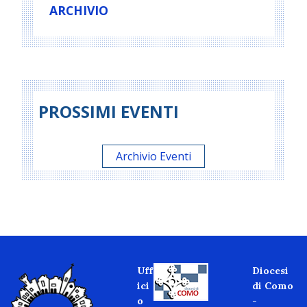
ARCHIVIO
PROSSIMI EVENTI
Archivio Eventi
Uff
Diocesi
ici
di Como
o
-