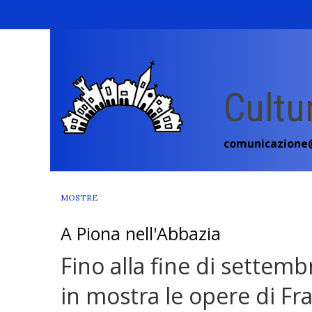
Skip
to
content
Cultu
comunicazione@
MOSTRE
A Piona nell'Abbazia
Fino alla fine di settemb
in mostra le opere di Fra