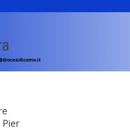
ra
diocesidicomo.it
re
 Pier