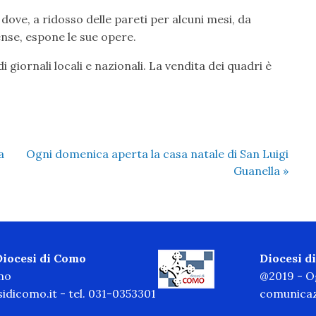
o dove, a ridosso delle pareti per alcuni mesi, da
nse, espone le sue opere.
i giornali locali e nazionali. La vendita dei quadri è
a
Ogni domenica aperta la casa natale di San Luigi
Guanella
»
 Diocesi di Como
Diocesi 
omo
@2019 - Og
idicomo.it
- tel. 031-0353301
comunicaz