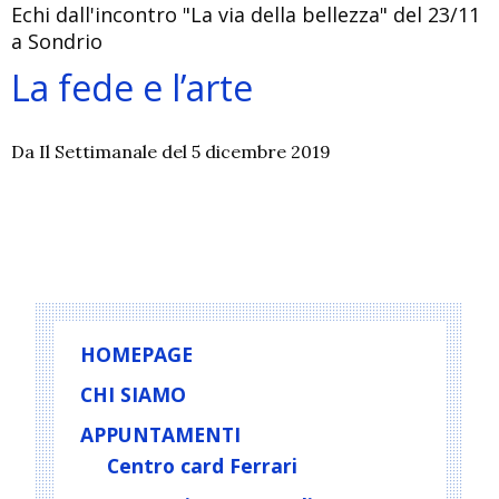
Echi dall'incontro "La via della bellezza" del 23/11
a Sondrio
La fede e l’arte
Da Il Settimanale del 5 dicembre 2019
P
o
s
t
HOMEPAGE
N
CHI SIAMO
a
APPUNTAMENTI
v
i
Centro card Ferrari
g