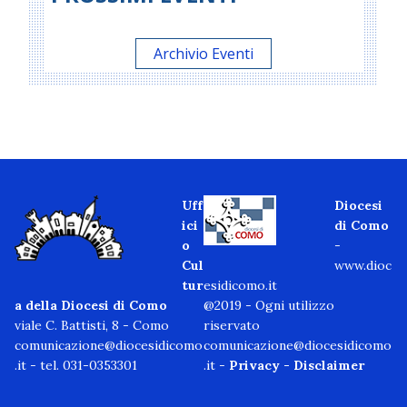
Archivio Eventi
Uff
Diocesi
ici
di Como
o
-
Cul
www.dioc
tur
esidicomo.it
a della Diocesi di Como
@2019 - Ogni utilizzo
viale C. Battisti, 8 - Como
riservato
comunicazione@diocesidicomo
comunicazione@diocesidicomo
.it
- tel. 031-0353301
.it -
Privacy
-
Disclaimer