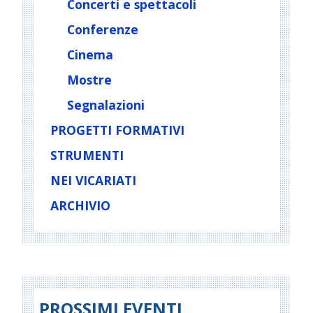
Concerti e spettacoli
a
Conferenze
t
i
Cinema
o
Mostre
n
Segnalazioni
PROGETTI FORMATIVI
STRUMENTI
NEI VICARIATI
ARCHIVIO
PROSSIMI EVENTI