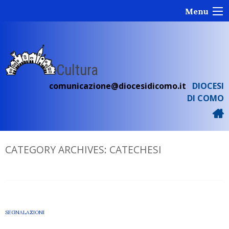
Skip
Menu
to
content
Cultura
comunicazione@diocesidicomo.it
DIOCESI
DI COMO
CATEGORY ARCHIVES:
CATECHESI
SEGNALAZIONI