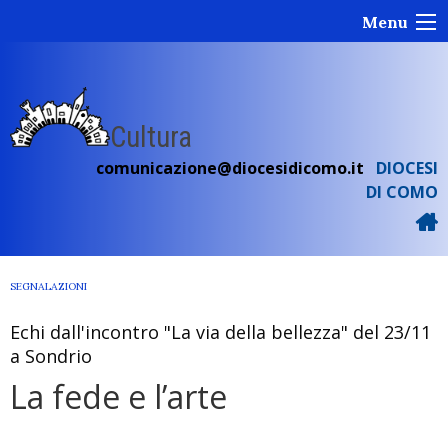
Skip
Menu
to
content
Cultura
comunicazione@diocesidicomo.it
DIOCESI
DI COMO
SEGNALAZIONI
Echi dall'incontro "La via della bellezza" del 23/11
a Sondrio
La fede e l’arte