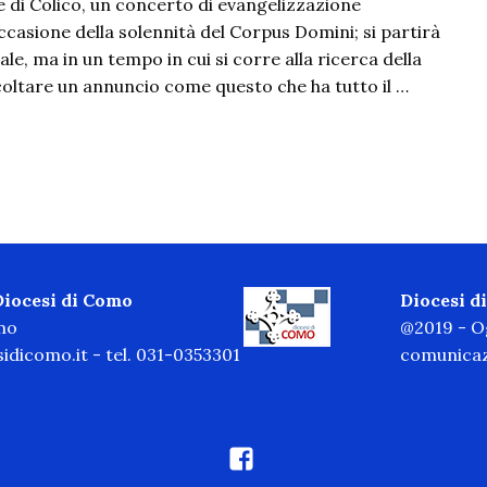
one di Colico, un concerto di evangelizzazione
ccasione della solennità del Corpus Domini; si partirà
, ma in un tempo in cui si corre alla ricerca della
coltare un annuncio come questo che ha tutto il …
 Diocesi di Como
Diocesi 
omo
@2019 - Og
idicomo.it
- tel. 031-0353301
comunicaz
facebook