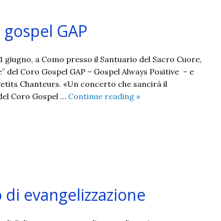
ro gospel GAP
21 giugno, a Como presso il Santuario del Sacro Cuore,
life” del Coro Gospel GAP – Gospel Always Positive – e
Petits Chanteurs. «Un concerto che sancirà il
Music
e del Coro Gospel …
Continue reading
»
for
Life
con
il
coro
gospel
GAP
o di evangelizzazione