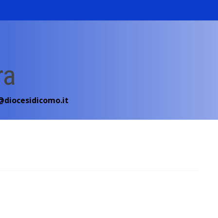
ra
diocesidicomo.it