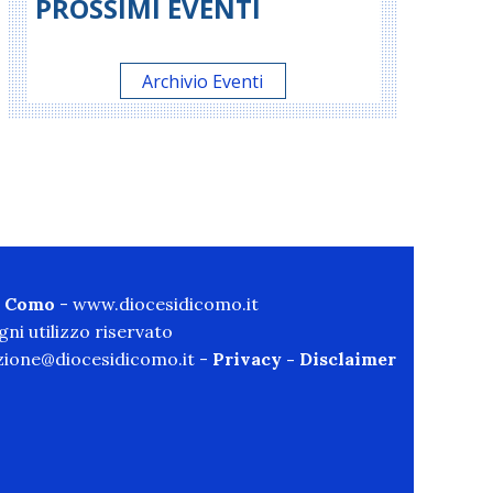
PROSSIMI EVENTI
Archivio Eventi
di Como
-
www.diocesidicomo.it
ni utilizzo riservato
ione@diocesidicomo.it -
Privacy
-
Disclaimer