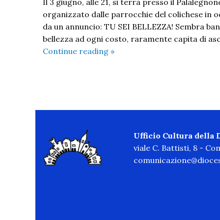
Il 3 giugno, alle 21, si terrà presso il Palalegn
organizzato dalle parrocchie del colichese in o
da un annuncio: TU SEI BELLEZZA! Sembra banale
bellezza ad ogni costo, raramente capita di as
Tu
Continue reading
»
sei
Bellezza!
Concerto
P
di
evangelizzazione
o
Ufficio Cultura della
s
viale C. Battisti, 8 - C
comunicazione@dioces
t
N
a