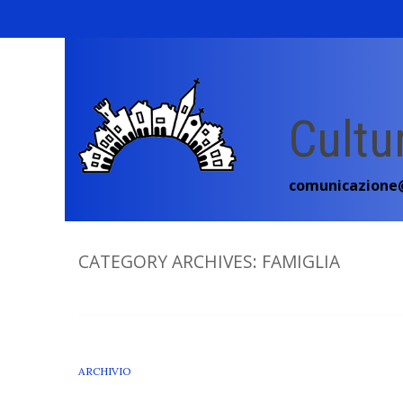
Skip
to
content
Cultu
comunicazione@
CATEGORY ARCHIVES:
FAMIGLIA
ARCHIVIO