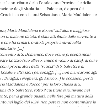
 e il contributo della Fondazione Provinciale della
azione degli Altolariani a Palermo, è opera del
l Crocifisso con i santi Sebastiano, Maria Maddalena e
stiano, Maria Maddalena e Rocco” sull’altare maggiore
on firmata né datata, è stata attribuita dalla scrivente a
e che ha ormai trovato la propria individualità
umentarie. […]
l convento di S. Domenico, dove erano presenti molti
pare Lo Zizo (suo allievo, amico e vicino di casa), di cui è
on i procuratori della “scuola” di S. Salvatore di
Rosalia e altri sacri personaggi. […] non mancarono agli
 i Baraglia, i Noghera, gli Astrico…) le occasioni per la
ria Maddalena e Rocco” per la loro chiesa di S.
 di S. Salvatore, sotto il cui titolo si riunivano nel
nte, per la grande qualità, nella fase più matura della
funto nel luglio del 1624, non poteva non contemplare la