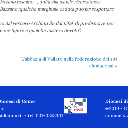
erismo toscano –, unita alla usuale ricercatezza
 Bazzano (qualche marginale caduta può far sospettare
aino dal vescovo Archinti fin dal 1599, di predisporre per
e pie figure e qualche mistero devoto”.
L’abbazia di Vallate nella federazione dei siti
cluniacensi
»
 Diocesi di Como
Diocesi 
omo
@2019 - Og
idicomo.it
- tel. 031-0353301
comunicaz