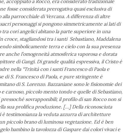
che, accoppiato a Rocco, era considerato tradizionale
ne fosse considerata prerogativa quasi esclusiva di
 alla parrocchiale di Vercana. A differenza di altre
i sacri personaggi si pongono simmetricamente ai lati di
 tra cori angelici abitano la parte superiore in una
 in croce, stagliandosi tra i santi Sebastiano, Maddalena
endo simbolicamente terra e cielo con la sua presenza
orre anche l’omogeneità atmosferica vaporosa e dorata
pittore di Gangi. Di grande qualità espressiva, il Cristo è
 Padre nella “Trinità con i santi Francesco di Paola e
se di S. Francesco di Paola, e pure stringente è
ermitano di S. Lorenzo. Bazzaniane sono le fisionomie dei
e carnoso, piccolo mento tondo e quelle di Sebastiano,
pressoché sovrapponibili; il profilo di san Rocco non si
ella sua prolifica produzione. […] Della riconosciuta
 è testimonianza la veduta azzurra di architetture
un piccolo brano di luminosa vegetazione. Ed è ben
ngelo bambino la tavolozza di Gaspare dai colori vivaci e