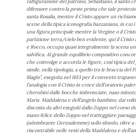
raffigurazione del patrono, Sebastiano, il santo 
difensore contro la peste prima che tale protezio
santa Rosalia, mentre il Cristo appare un richiamo
scene della tipica iconografia bazzaniana, in cui 
una figura principale mentre la Vergine o il Cristo
partizione terra/cielo ben evidente, qui il Cristo
e Rocco, occupa quasi integralmente la scena un
salvifica. Al grande equilibrio compositivo conc
che coinvolge e accorda le figure, così tipica del 
simile, nella tipologia, a quello tra le braccia del
Biagio”, eseguita nel 1613 per il convento trapane
l’analogia con il Cristo in croce dell’oratorio pal
cherubini dalle bocche imbronciate, naso minuto 
Maria Maddalena e dell’angelo bambino, dai volti 
discosta da altri eseguiti dallo Zoppo nel corso d
mano felice dello Zoppo nel tratteggiare paesaggi
(adombrante Gerusalemme) sullo sfondo, oltre a 
riscontrabile nelle vesti della Maddalena e dell’a