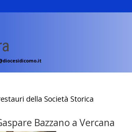
ra
diocesidicomo.it
estauri della Società Storica
 Gaspare Bazzano a Vercana