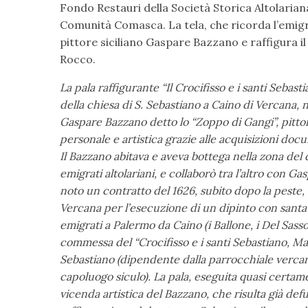
Fondo Restauri della Società Storica Altolariana
Comunità Comasca. La tela, che ricorda l’emigr
pittore siciliano Gaspare Bazzano e raffigura i
Rocco.
La pala raffigurante “Il Crocifisso e i santi Seba
della chiesa di S. Sebastiano a Caino di Vercana, n
Gaspare Bazzano detto lo “Zoppo di Gangi”, pittor
personale e artistica grazie alle acquisizioni doc
Il Bazzano abitava e aveva bottega nella zona de
emigrati altolariani, e collaborò tra l’altro con Gas
noto un contratto del 1626, subito dopo la peste, c
Vercana per l’esecuzione di un dipinto con santa 
emigrati a Palermo da Caino (i Ballone, i Del Sasso,
commessa del “Crocifisso e i santi Sebastiano, Ma
Sebastiano (dipendente dalla parrocchiale vercanina
capoluogo siculo). La pala, eseguita quasi certame
vicenda artistica del Bazzano, che risulta già de