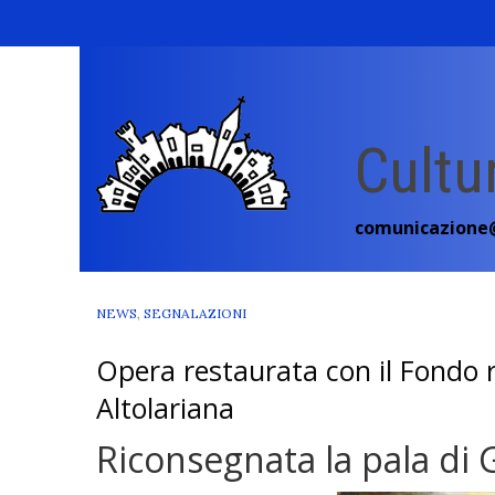
Skip
to
content
Cultu
comunicazione@
NEWS
,
SEGNALAZIONI
Opera restaurata con il Fondo r
Altolariana
Riconsegnata la pala di