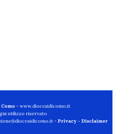
di Como
-
www.diocesidicomo.it
ni utilizzo riservato
ione@diocesidicomo.it -
Privacy
-
Disclaimer