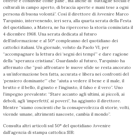
offerte e condivise come pane”, ma anche di “battaglie sociali e
culturali in campo aperto, di braccia aperte e mani tese a ogni
persona di buona volontà”. Così il direttore di Avvenire Marco
Tarquinio, intervenendo, ieri sera, alla quarta serata della Festa
del quotidiano, a Matera, ne ha ripercorso la storia cominciata il
4 dicembre 1968. Una serata dedicata al futuro
dell’informazione e al 50° compleanno del quotidiano dei
cattolici italiani. Un giornale, voluto da Paolo VI, per
“accompagnare la lettura dei ‘segni dei tempi’” e dare ragione
della “speranza cristiana”. Guardando al futuro, Tarquinio ha
affermato che “può affrontare le nuove sfide se resta ancorato
a un’informazione ben fatta, accurata e libera nei confronti del
‘pensiero dominante’” che “aiuta a vedere il bene e il male, il
brutto e il bello, il giusto e l’ingiusto, il falso e il vero”. Uno
l’impegno prevalente: “Stare accanto agli ultimi, ai piccoli, ai
deboli, agli ‘imperfetti’, ai poveri”, ha aggiunto il direttore.
Mentre “siamo coscienti che la consapevolezza di storie, volti,
vicende umane, altrimenti nascoste, cambia il mondo”.
Consulta altri articoli sul 50° del quotidiano Avvenire
dall’agenzia di stampa cattolica SIR: