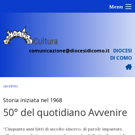
Skip
Menu
to
content
Cultura
comunicazione@diocesidicomo.it
DIOCESI
DI COMO
ARCHIVIO
Storia iniziata nel 1968
50° del quotidiano Avvenire
“Cinquanta anni fatti di ascolto sincero, di parole impastate,