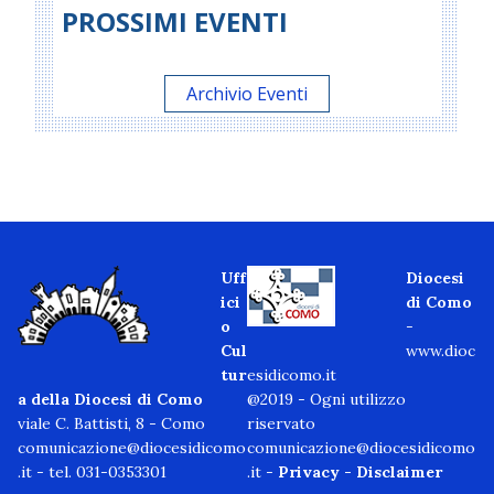
PROSSIMI EVENTI
Archivio Eventi
Uff
Diocesi
ici
di Como
o
-
Cul
www.dioc
tur
esidicomo.it
a della Diocesi di Como
@2019 - Ogni utilizzo
viale C. Battisti, 8 - Como
riservato
comunicazione@diocesidicomo
comunicazione@diocesidicomo
.it
- tel. 031-0353301
.it -
Privacy
-
Disclaimer