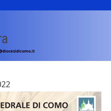
ra
diocesidicomo.it
022