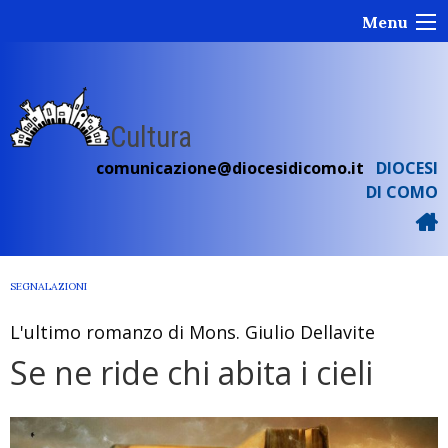
Skip
Menu
to
content
Cultura
comunicazione@diocesidicomo.it
DIOCESI
DI COMO
SEGNALAZIONI
L'ultimo romanzo di Mons. Giulio Dellavite
Se ne ride chi abita i cieli