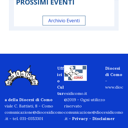
PROSSIMI EVENTI
Archivio Eventi
Uff
Diocesi
ici
di Como
o
-
Cul
www.dioc
tur
esidicomo.it
a della Diocesi di Como
@2019 - Ogni utilizzo
viale C. Battisti, 8 - Como
riservato
comunicazione@diocesidicomo
comunicazione@diocesidicomo
.it
- tel. 031-0353301
.it -
Privacy
-
Disclaimer