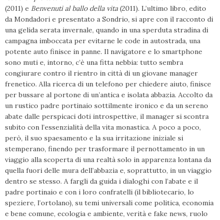
(2011) e
Benvenuti al ballo della vita
(2011). L’ultimo libro, edito
da Mondadori e presentato a Sondrio, si apre con il racconto di
una gelida serata invernale, quando in una sperduta stradina di
campagna imboccata per evitarne le code in autostrada, una
potente auto finisce in panne. Il navigatore e lo smartphone
sono muti e, intorno, c’è una fitta nebbia: tutto sembra
congiurare contro il rientro in città di un giovane manager
frenetico. Alla ricerca di un telefono per chiedere aiuto, finisce
per bussare al portone di un’antica e isolata abbazia. Accolto da
un rustico padre portinaio sottilmente ironico e da un sereno
abate dalle perspicaci doti introspettive, il manager si scontra
subito con l’essenzialità della vita monastica. A poco a poco,
però, il suo spaesamento e la sua irritazione iniziale si
stemperano, finendo per trasformare il pernottamento in un
viaggio alla scoperta di una realtà solo in apparenza lontana da
quella fuori delle mura dell’abbazia e, soprattutto, in un viaggio
dentro se stesso. A fargli da guida i dialoghi con l’abate e il
padre portinaio e con i loro confratelli (il bibliotecario, lo
speziere, l’ortolano), su temi universali come politica, economia
e bene comune, ecologia e ambiente, verità e fake news, ruolo