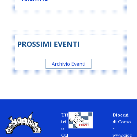
PROSSIMI EVENTI
Archivio Eventi
Uff
Diocesi
ici
di Como
o
-
Cul
www.dioc