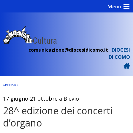
Skip
Menu
to
content
Cultura
comunicazione@diocesidicomo.it
DIOCESI
DI COMO
ARCHIVIO
17 giugno-21 ottobre a Blevio
28^ edizione dei concerti
d’organo