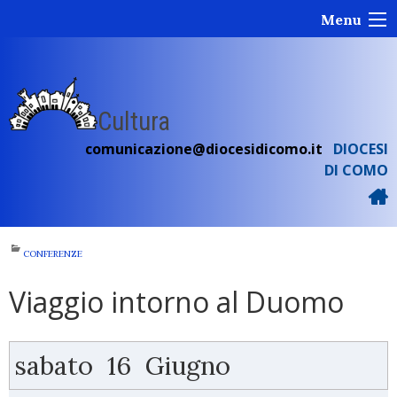
Skip
Menu
to
content
Cultura
comunicazione@diocesidicomo.it
DIOCESI
DI COMO
CONFERENZE
Viaggio intorno al Duomo
sabato
16
Giugno