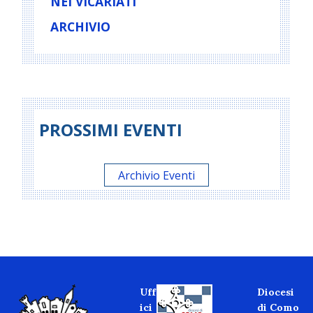
NEI VICARIATI
ARCHIVIO
PROSSIMI EVENTI
Archivio Eventi
Uff
Diocesi
ici
di Como