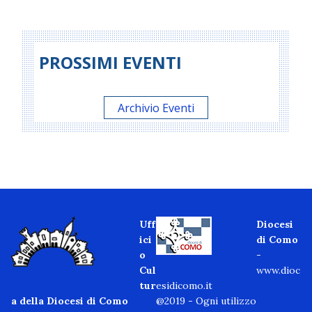
PROSSIMI EVENTI
Archivio Eventi
Uff
Diocesi
ici
di Como
o
-
Cul
www.dioc
tur
esidicomo.it
a della Diocesi di Como
@2019 - Ogni utilizzo