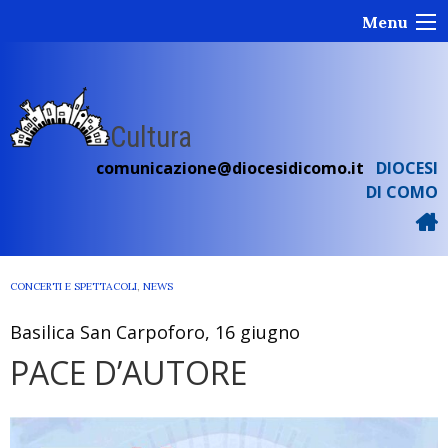
Skip
Menu
to
content
Cultura
comunicazione@diocesidicomo.it
DIOCESI
DI COMO
CONCERTI E SPETTACOLI
,
NEWS
Basilica San Carpoforo, 16 giugno
PACE D’AUTORE