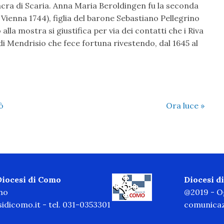
cra di Scaria. Anna Maria Beroldingen fu la seconda
 Vienna 1744), figlia del barone Sebastiano Pellegrino
lla mostra si giustifica per via dei contatti che i Riva
di Mendrisio che fece fortuna rivestendo, dal 1645 al
ò
Ora luce
»
 Diocesi di Como
Diocesi 
omo
@2019 - Og
idicomo.it
- tel. 031-0353301
comunicaz