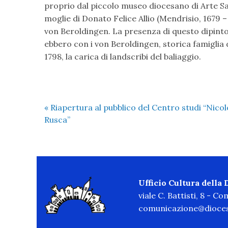
proprio dal piccolo museo diocesano di Arte Sa
moglie di Donato Felice Allio (Mendrisio, 1679 –
von Beroldingen. La presenza di questo dipinto a
ebbero con i von Beroldingen, storica famiglia 
1798, la carica di landscribi del baliaggio.
«
Riapertura al pubblico del Centro studi “Nicol
Rusca”
Ufficio Cultura della
viale C. Battisti, 8 - C
comunicazione@dioces