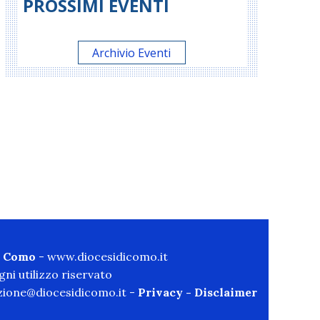
PROSSIMI EVENTI
Archivio Eventi
di Como
-
www.diocesidicomo.it
ni utilizzo riservato
ione@diocesidicomo.it -
Privacy
-
Disclaimer