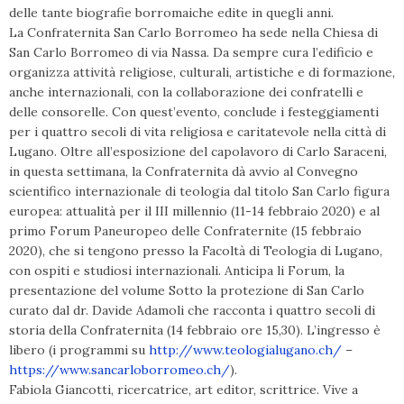
delle tante biografie borromaiche edite in quegli anni.
La Confraternita San Carlo Borromeo ha sede nella Chiesa di
San Carlo Borromeo di via Nassa. Da sempre cura l’edificio e
organizza attività religiose, culturali, artistiche e di formazione,
anche internazionali, con la collaborazione dei confratelli e
delle consorelle. Con quest’evento, conclude i festeggiamenti
per i quattro secoli di vita religiosa e caritatevole nella città di
Lugano. Oltre all’esposizione del capolavoro di Carlo Saraceni,
in questa settimana, la Confraternita dà avvio al Convegno
scientifico internazionale di teologia dal titolo San Carlo figura
europea: attualità per il III millennio (11-14 febbraio 2020) e al
primo Forum Paneuropeo delle Confraternite (15 febbraio
2020), che si tengono presso la Facoltà di Teologia di Lugano,
con ospiti e studiosi internazionali. Anticipa li Forum, la
presentazione del volume Sotto la protezione di San Carlo
curato dal dr. Davide Adamoli che racconta i quattro secoli di
storia della Confraternita (14 febbraio ore 15,30). L’ingresso è
libero (i programmi su
http://www.teologialugano.ch/
–
https://www.sancarloborromeo.ch/
).
Fabiola Giancotti, ricercatrice, art editor, scrittrice. Vive a