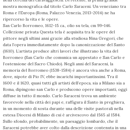
nella cerchia dei caravaggeschi. Di recente, la prima grande
mostra monografica dal titolo Carlo Saraceni. Un veneziano tra
Roma e l’Europa (Roma, Palazzo Venezia, 2013-2014) ne ha
ripercorso la vita e le opere.
San Carlo Borromeo, 1612-15 ca., olio su tela, cm 99×146.
Collezione privata Questa tela è acquisita tra le opere del
pittore negli ultimi anni grazie alla studiosa Nina Gregori, che
data l’opera immediatamente dopo la canonizzazione del Santo
(1610). L’artista produce altri lavori che illustrano la vita del
Borromeo (San Carlo che comunica un appestato e San Carlo e
l’ostensione del Sacro Chiodo). Negli anni del Saraceni, la
memoria del Borromeo (1538-1584) è ancora viva anche a Roma,
dove, nipote di Pio IV, ebbe incarichi importantissimi. Tra il
1600 e il 1620, quasi tutti gli artisti dell’epoca, sia a Milano sia a
Roma, dipingono san Carlo e producono opere importanti, oggi
diffuse in tutto il mondo. Carlo Saraceni trova un ambiente
favorevole nella città dei papi e, raffigura il Santo in preghiera,
in un momento di sosta durante una delle visite pastorali nella
estesa Diocesi di Milano di cui è arcivescovo dal 1565 al 1584.
Sullo sfondo, probabilmente, un paesaggio lombardo, che il
Saraceni potrebbe aver colto dalla descrizione contenuta in una